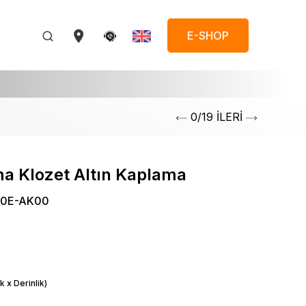
E-SHOP
0/19 İLERİ
a Klozet Altın Kaplama
0E-AK00
k x Derinlik)