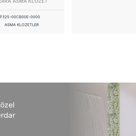
ERRA ASMA KLOZET
P325-00CB00E-0000
ASMA KLOZETLER
 özel
rdar