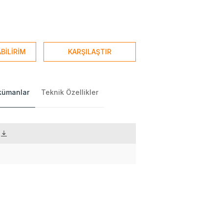
BİLİRİM
KARŞILAŞTIR
okümanlar
Teknik Özellikler
)