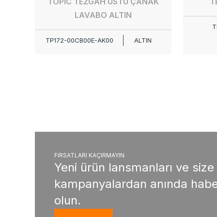
TOPİC TEZGAH ÜSTÜ ÇANAK
T
LAVABO ALTIN
T
TP172-00CB00E-AK00
ALTIN
FIRSATLARI KAÇIRMAYIN
Yeni ürün lansmanları ve size
kampanyalardan anında habe
olun.