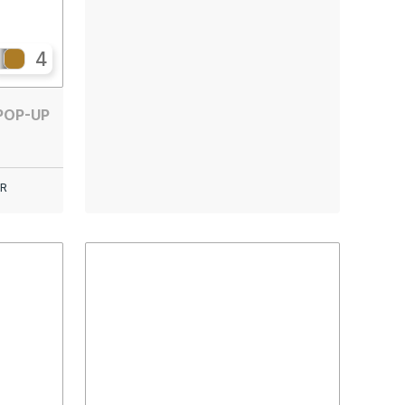
4
POP-UP
R