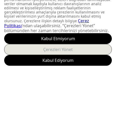
FIRSATLARI KAÇIRMAYIN
Yeni ürün lansmanları ve
size özel kampanyalardan
anında haberdar olun.
Abone Ol