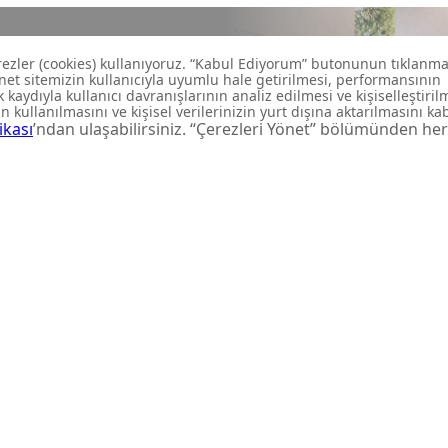
 özel
rdar