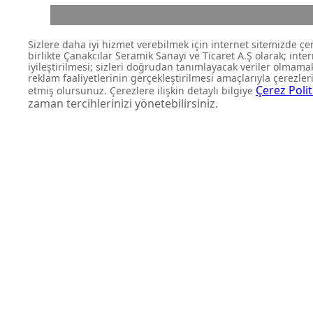
FIRSATLARI KAÇIRMAYIN
Yeni ürün lansmanları ve size
kampanyalardan anında habe
olun.
Abone Ol