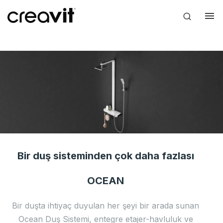
Bir duş sisteminden çok daha fazlası
OCEAN
Bir duşta ihtiyaç duyulan her şeyi bir arada sunan
Ocean Duş Sistemi, entegre etajer-havluluk ve