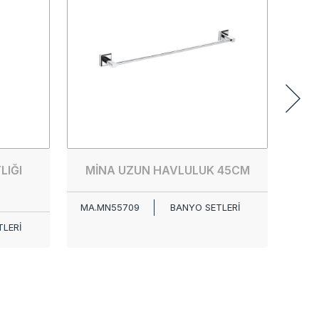
MA.
LIĞI
MİNA UZUN HAVLULUK 45CM
MA.MN55709
BANYO SETLERİ
LERİ