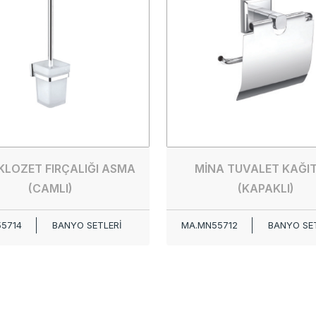
KLOZET FIRÇALIĞI ASMA
MİNA TUVALET KAĞIT
(CAMLI)
(KAPAKLI)
5714
BANYO SETLERİ
MA.MN55712
BANYO SET