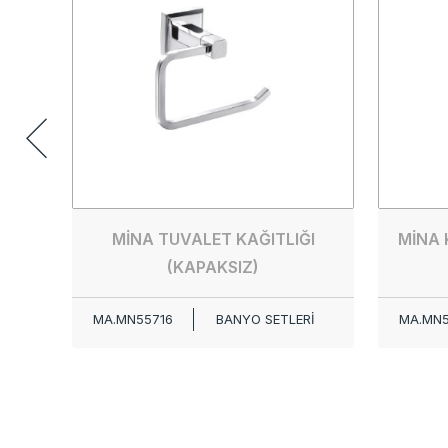
MİNA TUVALET KAĞITLIĞI
MİNA 
(KAPAKSIZ)
MA.MN55716
BANYO SETLERİ
MA.MN5