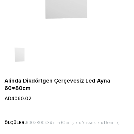
Alinda Dikdörtgen Çerçevesiz Led Ayna
60*80cm
AD4060.02
ÖLÇÜLER:
600x800x34 mm (Genişlik x Yükseklik x Derinlik)