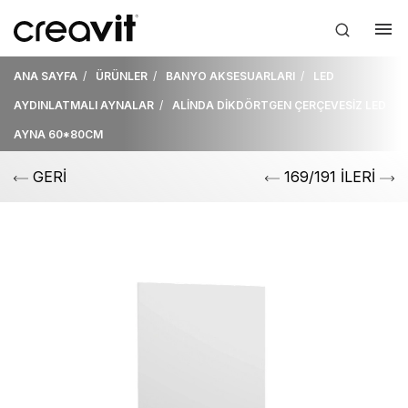
ANA SAYFA
ÜRÜNLER
BANYO AKSESUARLARI
LED
AYDINLATMALI AYNALAR
ALİNDA DİKDÖRTGEN ÇERÇEVESİZ LED
AYNA 60*80CM
GERİ
169/191 İLERİ