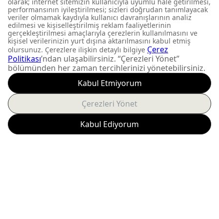
FIRSATLARI KAÇIRMAYIN
Yeni ürün lansmanları ve
size özel kampanyalardan
anında haberdar olun.
Abone Ol