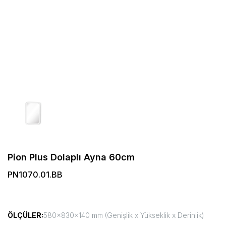
Pion Plus Dolaplı Ayna 60cm
PN1070.01.BB
ÖLÇÜLER:
580x830x140 mm (Genişlik x Yükseklik x Derinlik)