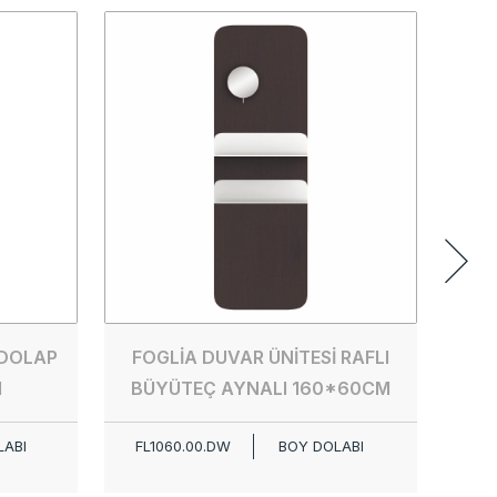
 DOLAP
FOGLİA DUVAR ÜNİTESİ RAFLI
F
M
BÜYÜTEÇ AYNALI 160*60CM
LABI
FL1060.00.DW
BOY DOLABI
FL