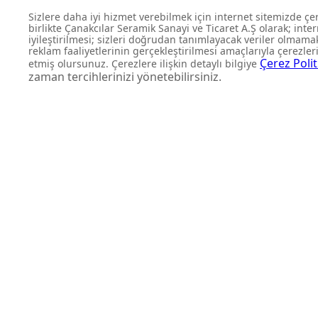
FIRSATLARI KAÇIRMAYIN
Yeni ürün lansmanları ve size
kampanyalardan anında habe
olun.
Abone Ol