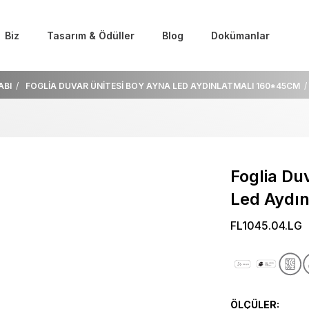
Biz
Tasarım & Ödüller
Blog
Dokümanlar
ABI
FOGLİA DUVAR ÜNİTESİ BOY AYNA LED AYDINLATMALI 160*45CM
Foglia Du
Led Aydı
FL1045.04.LG
ÖLÇÜLER: