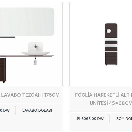
 LAVABO TEZGAHI 175CM
FOGLİA HAREKETLİ ALT
ÜNİTESİ 45*68C
00.DW
LAVABO DOLABI
FL3068.00.DW
BOY DO