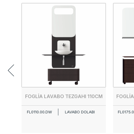
FOGLİA LAVABO TEZGAHI 110CM
FOGLİA
FL0110.00.DW
LAVABO DOLABI
FL0175.