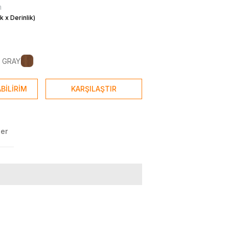
m
k x Derinlik)
 GRAY
BİLİRİM
KARŞILAŞTIR
ler