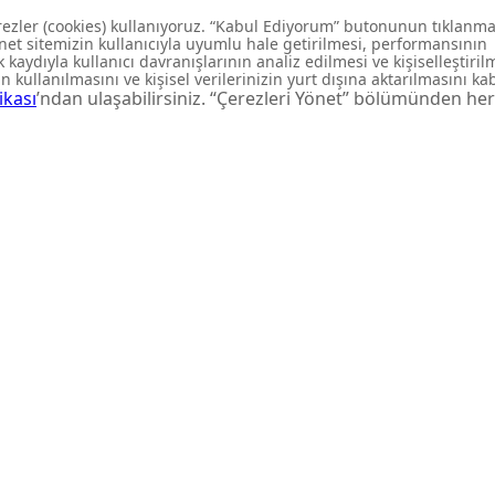
 özel
rdar