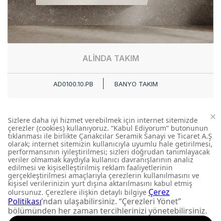
ALİNDA TAKIM
AD0100.10.PB
BANYO TAKIM
FIRSATLARI KAÇIRMAYIN
Yeni ürün lansmanları ve
size özel kampanyalardan
anında haberdar olun.