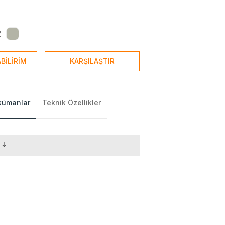
Z
BİLİRİM
KARŞILAŞTIR
okümanlar
Teknik Özellikler
)