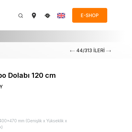
E-SHOP
44/313 İLERİ
bo Dolabı 120 cm
Y
00x470 mm (Genişlik x Yükseklik x
k)