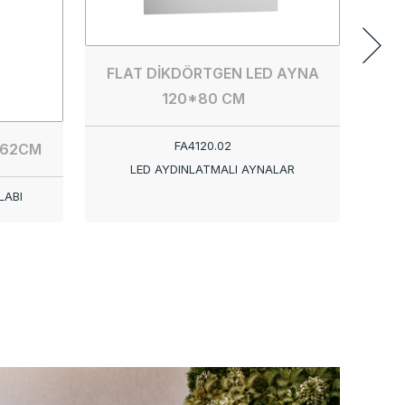
FL
FLAT DİKDÖRTGEN LED AYNA
120*80 CM
FA01
FA4120.02
162CM
LED AYDINLATMALI AYNALAR
LABI