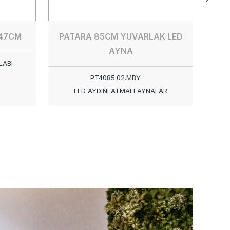
147CM
PATARA 85CM YUVARLAK LED
AYNA
LABI
PT4085.02.MBY
LED AYDINLATMALI AYNALAR