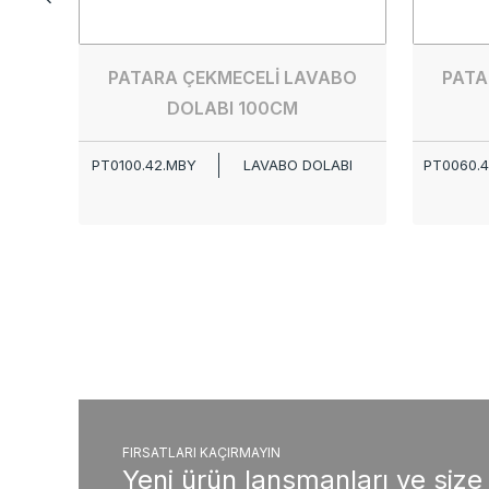
PATARA ÇEKMECELİ LAVABO
PATA
DOLABI 100CM
PT0100.42.MBY
LAVABO DOLABI
PT0060.
FIRSATLARI KAÇIRMAYIN
Yeni ürün lansmanları ve size