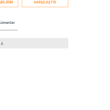
BİLİRİM
KARŞILAŞTIR
okümanlar
)