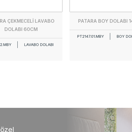
RA ÇEKMECELİ LAVABO
PATARA BOY DOLABI 
DOLABI 60CM
PT2147.01.MBY
BOY DO
42.MBY
LAVABO DOLABI
 özel