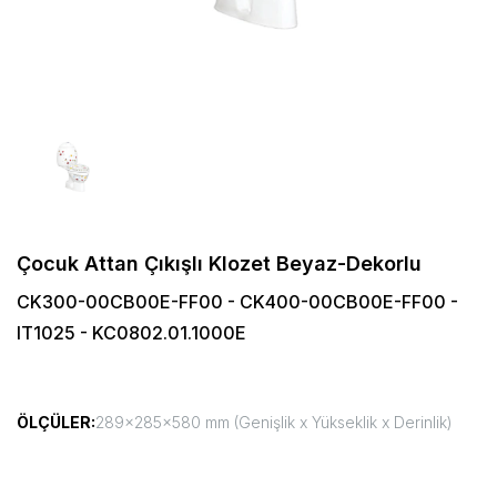
Çocuk Attan Çıkışlı Klozet Beyaz-Dekorlu
CK300-00CB00E-FF00 - CK400-00CB00E-FF00 -
IT1025 - KC0802.01.1000E
ÖLÇÜLER:
289x285x580 mm (Genişlik x Yükseklik x Derinlik)