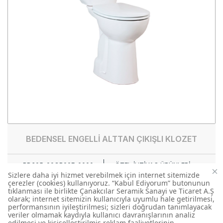
BEDENSEL ENGELLİ ALTTAN ÇIKIŞLI KLOZET
BD305-00CB00E-0000
ÖZEL İHTİYAÇ ÜRÜNLERİ