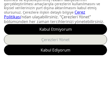
FIRSATLARI KAÇIRMAYIN
Yeni ürün lansmanları ve
size özel kampanyalardan
anında haberdar olun.
Abone Ol