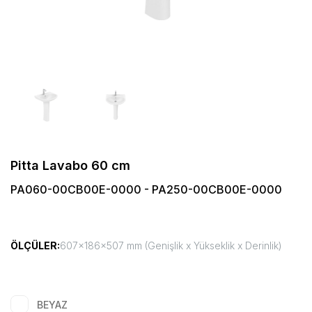
Pitta Lavabo 60 cm
PA060-00CB00E-0000 - PA250-00CB00E-0000
ÖLÇÜLER:
607x186x507 mm (Genişlik x Yükseklik x Derinlik)
BEYAZ