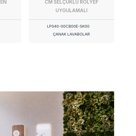
SEN
CM SELÇUKLU RÖLYEF
UYGULAMALI
LP040-00CB00E-SK00
ÇANAK LAVABOLAR