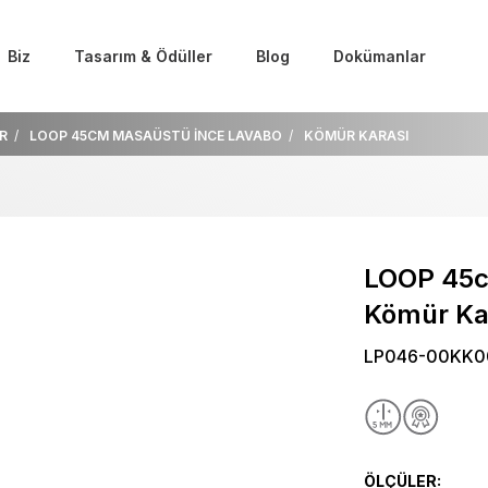
Biz
Tasarım & Ödüller
Blog
Dokümanlar
R
LOOP 45CM MASAÜSTÜ İNCE LAVABO
KÖMÜR KARASI
LOOP 45c
Kömür Ka
LP046-00KK0
ÖLÇÜLER: