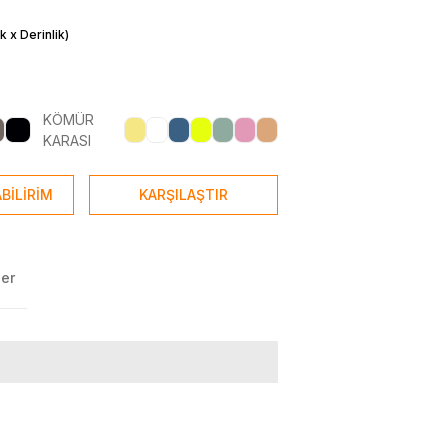
m
k x Derinlik)
KÖMÜR
KARASI
BİLİRİM
KARŞILAŞTIR
ler