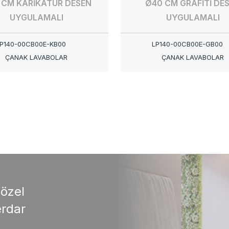
 CM KARİKATÜR DESEN
Ø40 CM GRAFİTİ DE
UYGULAMALI
UYGULAMALI
P140-00CB00E-KB00
LP140-00CB00E-GB00
ÇANAK LAVABOLAR
ÇANAK LAVABOLAR
 özel
rdar