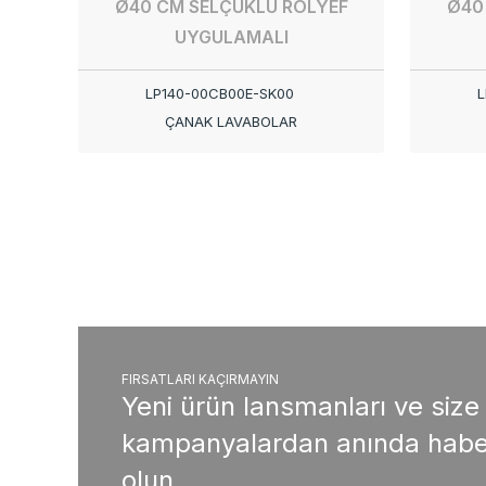
Ø40 CM SELÇUKLU RÖLYEF
Ø40
UYGULAMALI
LP140-00CB00E-SK00
L
ÇANAK LAVABOLAR
FIRSATLARI KAÇIRMAYIN
Yeni ürün lansmanları ve size
kampanyalardan anında habe
olun.