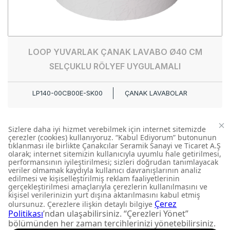
LOOP YUVARLAK ÇANAK LAVABO Ø40 CM
SELÇUKLU RÖLYEF UYGULAMALI
LP140-00CB00E-SK00
ÇANAK LAVABOLAR
FIRSATLARI KAÇIRMAYIN
Yeni ürün lansmanları ve
size özel kampanyalardan