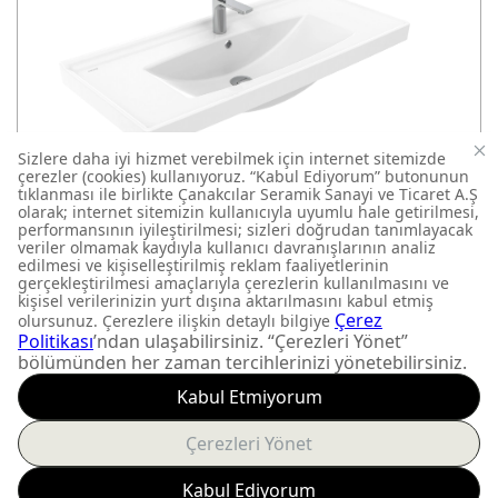
SERA LAVABO 100X45 CM
SE100-00CB00E-0000
MOBİLYA UYUMLU LAVABOLAR
FIRSATLARI KAÇIRMAYIN