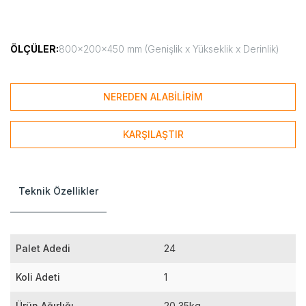
ÖLÇÜLER:
800x200x450 mm (Genişlik x Yükseklik x Derinlik)
NEREDEN ALABİLİRİM
KARŞILAŞTIR
Teknik Özellikler
Palet Adedi
24
Koli Adeti
1
Ürün Ağırlığı
20,35kg