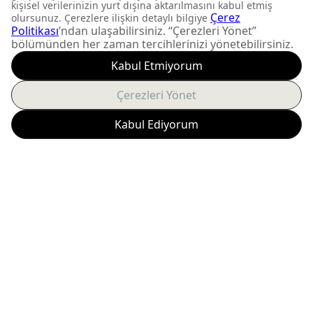
FIRSATLARI KAÇIRMAYIN
Yeni ürün lansmanları ve
size özel kampanyalardan
anında haberdar olun.
Abone Ol