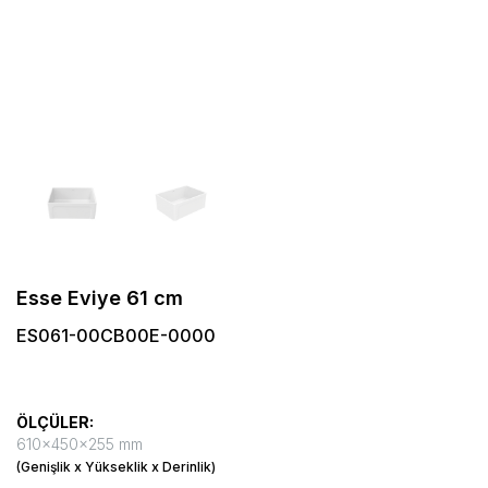
Esse Eviye 61 cm
ES061-00CB00E-0000
ÖLÇÜLER:
610x450x255 mm
(Genişlik x Yükseklik x Derinlik)