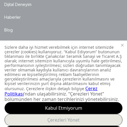
Dijital Deneyim
Haberler
Blog
Satış Noktaları
Montaj Bilgileri
Müşteri İletişim Merkezi