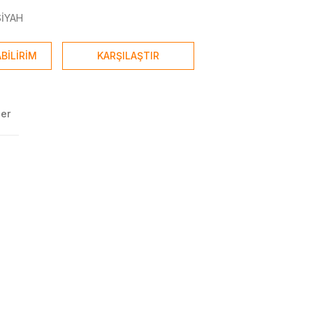
SİYAH
BİLİRİM
KARŞILAŞTIR
ler