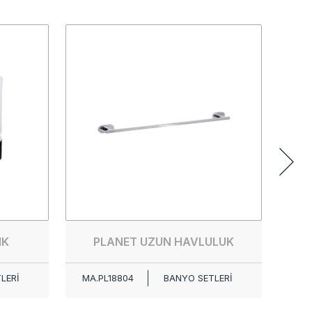
PL
MA.
IK
PLANET UZUN HAVLULUK
LERİ
MA.PL18804
BANYO SETLERİ