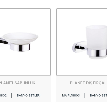
PLANET SABUNLUK
PLANET DİŞ FIRÇAL
8802
BANYO SETLERİ
MA.PL18803
BANYO SET