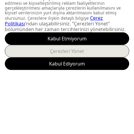
FIRSATLARI KAÇIRMAYIN
Yeni ürün lansmanları ve
size özel kampanyalardan
anında haberdar olun.
Abone Ol