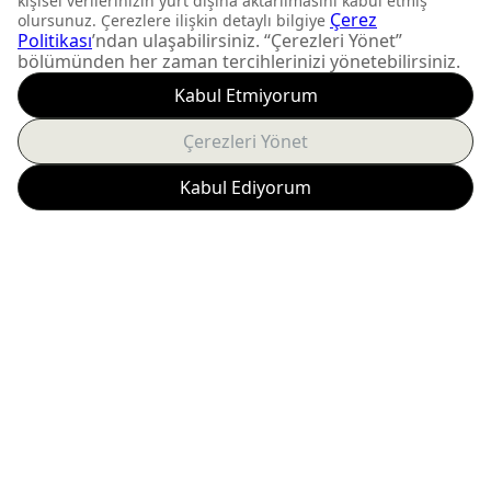
FIRSATLARI KAÇIRMAYIN
Yeni ürün lansmanları ve
size özel kampanyalardan
anında haberdar olun.
Abone Ol