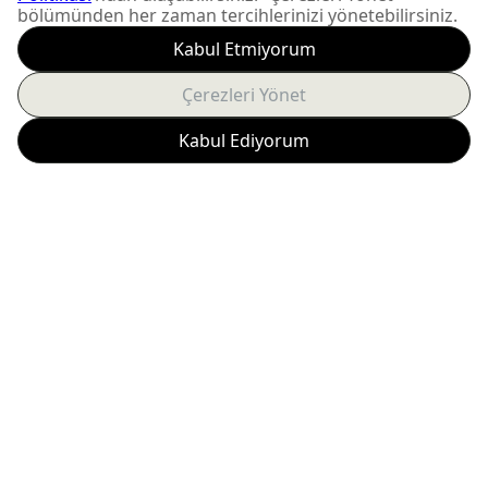
size özel kampanyalardan
anında haberdar olun.
Abone Ol