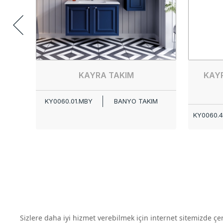
KAYRA TAKIM
KAY
KY0060.01.MBY
BANYO TAKIM
KY0060.