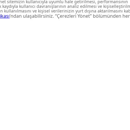
 özel
rdar