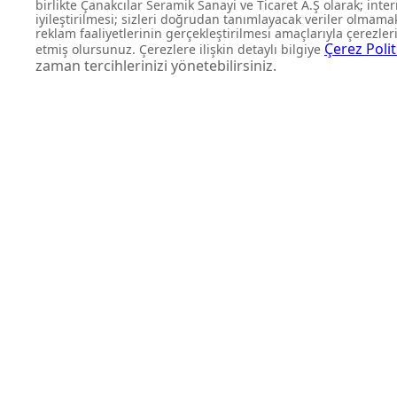
FIRSATLARI KAÇIRMAYIN
Yeni ürün lansmanları ve size
kampanyalardan anında habe
olun.
Abone Ol