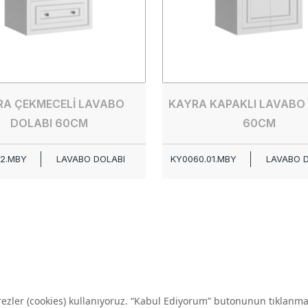
RA ÇEKMECELİ LAVABO
KAYRA KAPAKLI LAVABO
DOLABI 60CM
60CM
42.MBY
LAVABO DOLABI
KY0060.01.MBY
LAVABO 