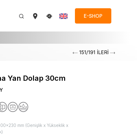
E-SHOP
151/191 İLERİ
na Yan Dolap 30cm
Y
0x230 mm (Genişlik x Yükseklik x
k)