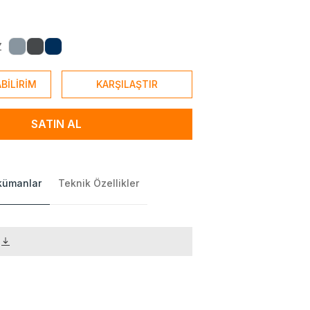
Z
BİLİRİM
KARŞILAŞTIR
SATIN AL
okümanlar
Teknik Özellikler
)