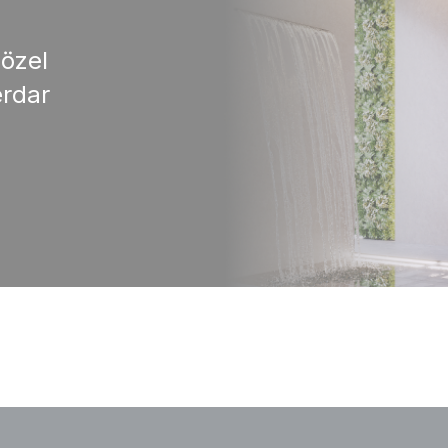
 özel
rdar