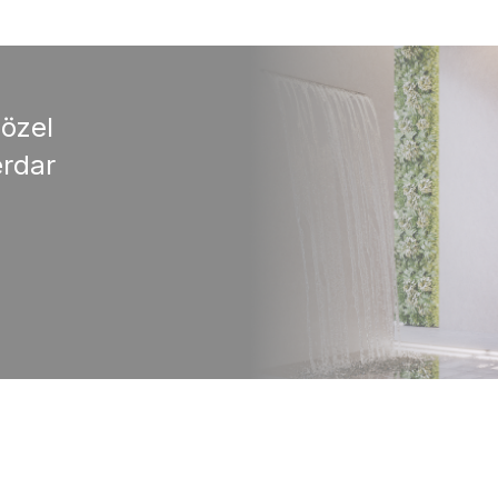
 özel
rdar