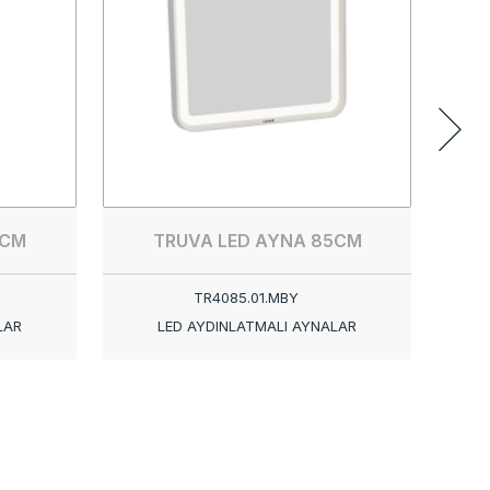
TRU
TR01
5CM
TRUVA LED AYNA 85CM
TR4085.01.MBY
LAR
LED AYDINLATMALI AYNALAR