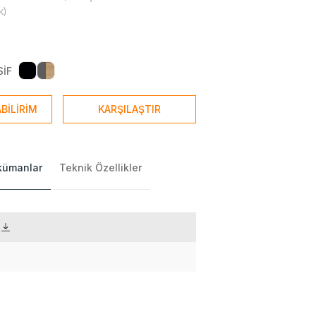
k)
SİF
BİLİRİM
KARŞILAŞTIR
okümanlar
Teknik Özellikler
)