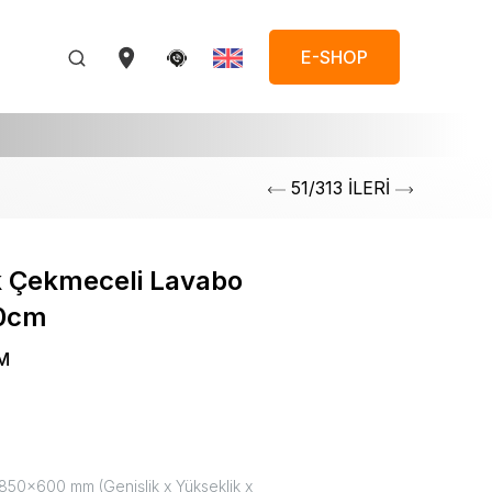
E-SHOP
51/313 İLERİ
k Çekmeceli Lavabo
00cm
M
50x600 mm (Genişlik x Yükseklik x