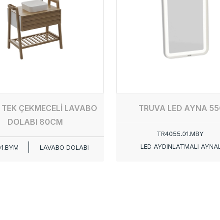
 TEK ÇEKMECELİ LAVABO
TRUVA LED AYNA 5
DOLABI 80CM
TR4055.01.MBY
LED AYDINLATMALI AYNA
01.BYM
LAVABO DOLABI