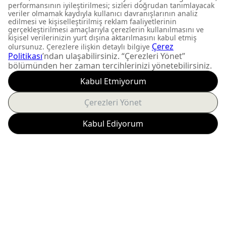
FIRSATLARI KAÇIRMAYIN
Yeni ürün lansmanları ve
size özel kampanyalardan
anında haberdar olun.
Abone Ol