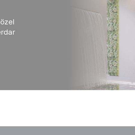
 özel
rdar