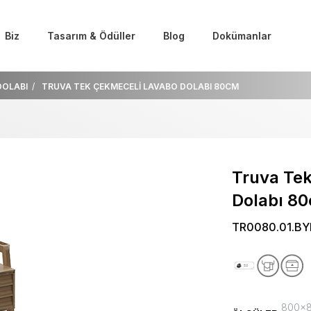
Biz
Tasarım & Ödüller
Blog
Dokümanlar
DOLABI
TRUVA TEK ÇEKMECELİ LAVABO DOLABI 80CM
Truva Te
Dolabı 8
TR0080.01.B
800x85