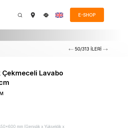
E-SHOP
50/313 İLERİ
k Çekmeceli Lavabo
0cm
YM
0x600 mm (Genişlik x Yükseklik x