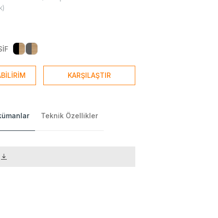
k)
SİF
BİLİRİM
KARŞILAŞTIR
okümanlar
Teknik Özellikler
)