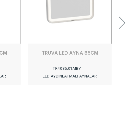
TRU
TR00
5CM
TRUVA LED AYNA 85CM
TR4085.01.MBY
LAR
LED AYDINLATMALI AYNALAR