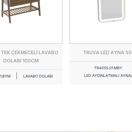
 TEK ÇEKMECELİ LAVABO
TRUVA LED AYNA 5
DOLABI 100CM
TR4055.01.MBY
LED AYDINLATMALI AYNA
01.BYM
LAVABO DOLABI