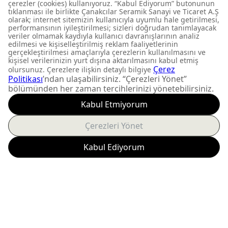
KY0060.01.MBY
BANYO TAKIM
FIRSATLARI KAÇIRMAYIN
Yeni ürün lansmanları ve
size özel kampanyalardan
anında haberdar olun.
Abone Ol