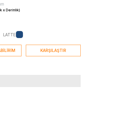
mm
k x Derinlik)
LATTE
BİLİRİM
KARŞILAŞTIR