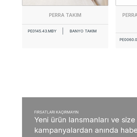
PERRA TAKIM
PERR
PE0145.43.MBY
BANYO TAKIM
PE0060.
FIRSATLARI KAÇIRMAYIN
Yeni ürün lansmanları ve size
kampanyalardan anında habe