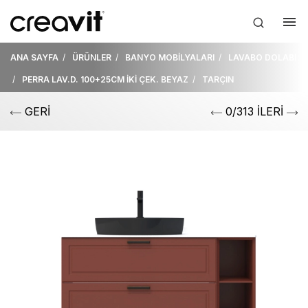
ANA SAYFA
ÜRÜNLER
BANYO MOBİLYALARI
LAVABO DOLABI
PERRA LAV.D. 100+25CM İKİ ÇEK. BEYAZ
TARÇIN
GERİ
0/313 İLERİ