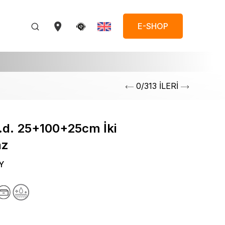
E-SHOP
0/313 İLERİ
.d. 25+100+25cm İki
az
Y