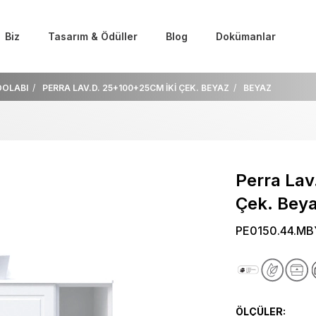
Biz
Tasarım & Ödüller
Blog
Dokümanlar
DOLABI
PERRA LAV.D. 25+100+25CM İKİ ÇEK. BEYAZ
BEYAZ
Perra Lav
Çek. Bey
PE0150.44.MB
ÖLÇÜLER: