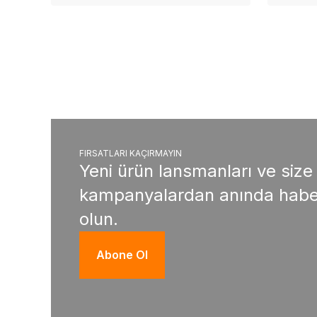
FIRSATLARI KAÇIRMAYIN
Yeni ürün lansmanları ve size
kampanyalardan anında habe
olun.
Abone Ol