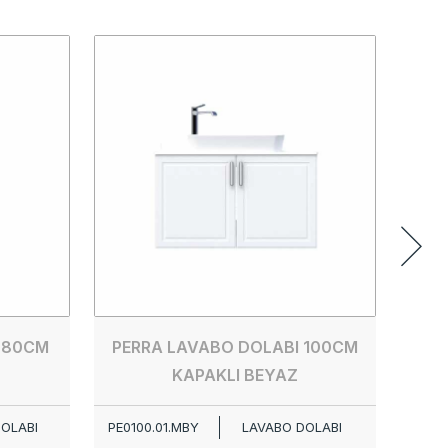
PERR
PE00
 80CM
PERRA LAVABO DOLABI 100CM
KAPAKLI BEYAZ
OLABI
PE0100.01.MBY
LAVABO DOLABI