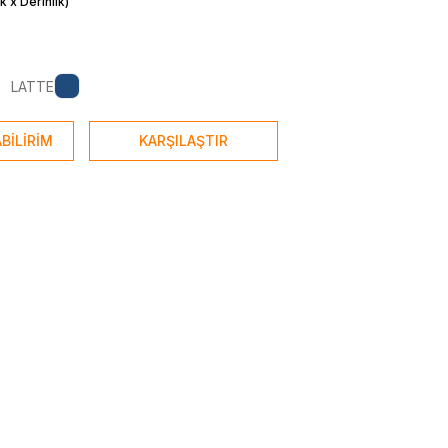
k x Derinlik)
LATTE
BİLİRİM
KARŞILAŞTIR