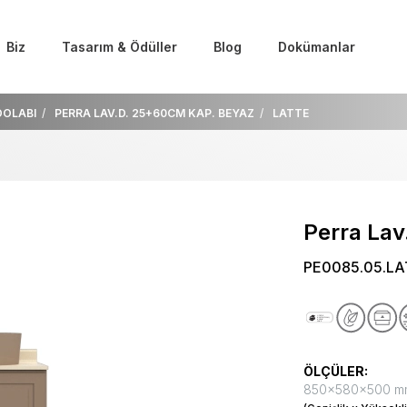
Biz
Tasarım & Ödüller
Blog
Dokümanlar
DOLABI
PERRA LAV.D. 25+60CM KAP. BEYAZ
LATTE
Perra Lav
PE0085.05.LA
ÖLÇÜLER:
850x580x500 m