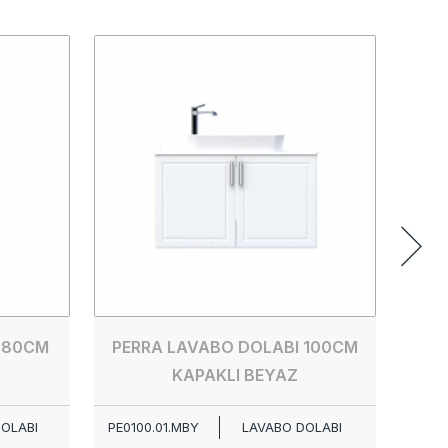
PERR
PE00
 80CM
PERRA LAVABO DOLABI 100CM
KAPAKLI BEYAZ
OLABI
PE0100.01.MBY
LAVABO DOLABI