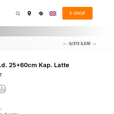
E-SHOP
0/313 İLERİ
.d. 25+60cm Kap. Latte
T
m