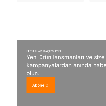
FIRSATLARI KAÇIRMAYIN
Yeni ürün lansmanları ve size
kampanyalardan anında habe
olun.
Abone Ol