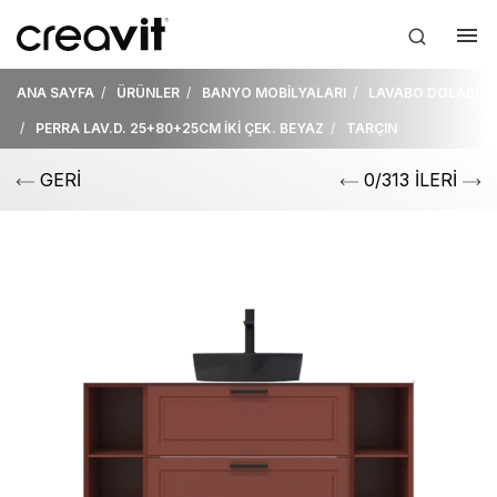
ANA SAYFA
ÜRÜNLER
BANYO MOBİLYALARI
LAVABO DOLABI
PERRA LAV.D. 25+80+25CM İKİ ÇEK. BEYAZ
TARÇIN
GERİ
0/313 İLERİ