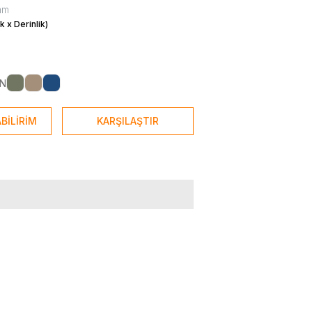
mm
k x Derinlik)
IN
BİLİRİM
KARŞILAŞTIR