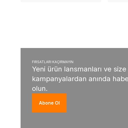
FIRSATLARI KAÇIRMAYIN
Yeni ürün lansmanları ve size
kampanyalardan anında habe
olun.
Abone Ol