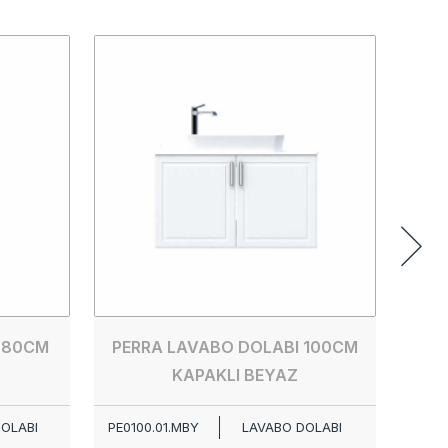
PERR
PE00
 80CM
PERRA LAVABO DOLABI 100CM
KAPAKLI BEYAZ
OLABI
PE0100.01.MBY
LAVABO DOLABI