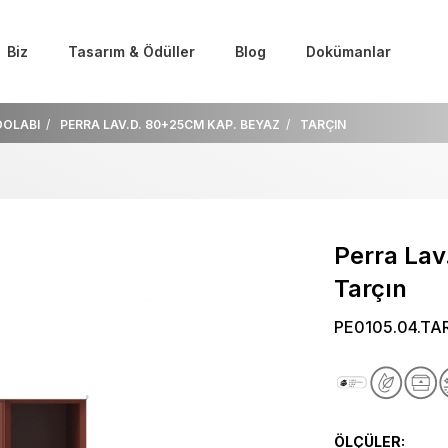
Biz
Tasarım & Ödüller
Blog
Dokümanlar
DOLABI
PERRA LAV.D. 80+25CM KAP. BEYAZ
TARÇIN
Perra La
Tarçın
PE0105.04.TA
ÖLÇÜLER: