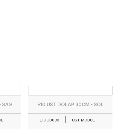
- SAG
E10 ÜST DOLAP 30CM - SOL
ÜL
E10.UD030
ÜST MODÜL