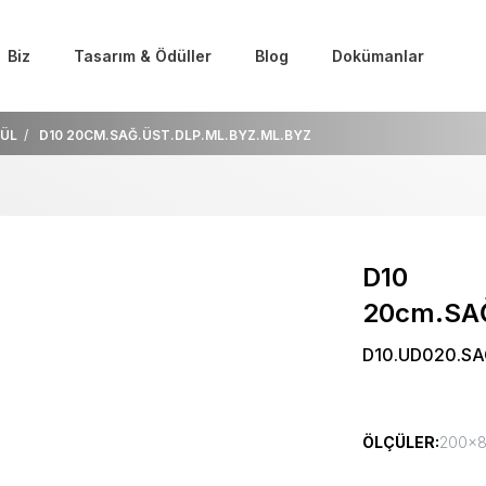
Biz
Tasarım & Ödüller
Blog
Dokümanlar
ÜL
D10 20CM.SAĞ.ÜST.DLP.ML.BYZ.ML.BYZ
D10
20cm.SAĞ
D10.UD020.SA
ÖLÇÜLER:
200x80