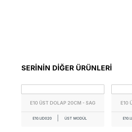
SERİNİN DİĞER ÜRÜNLERİ
E10 ÜST DOLAP 20CM - SAG
E10 
E10.UD020
ÜST MODÜL
E10.