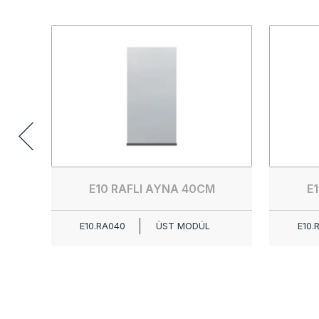
E10 RAFLI AYNA 40CM
E
E10.RA040
ÜST MODÜL
E10.