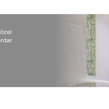
 özel
rdar