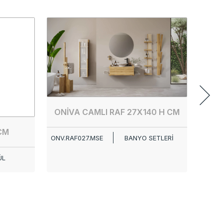
E
ONİVA CAMLI RAF 27X140 H CM
CM
ONV.RAF027.MSE
BANYO SETLERİ
ÜL