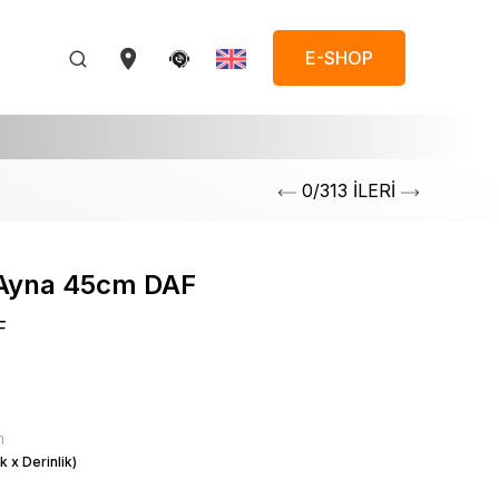
E-SHOP
0/313 İLERİ
 Ayna 45cm DAF
F
m
k x Derinlik)