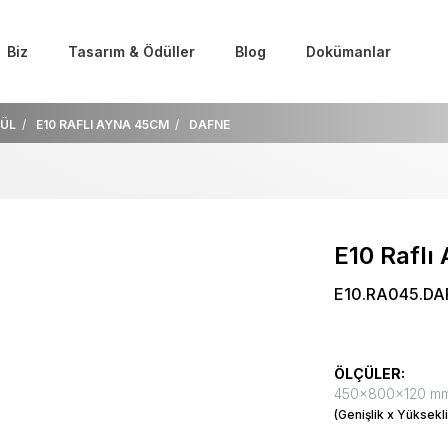
Biz
Tasarım & Ödüller
Blog
Dokümanlar
ÜL
E10 RAFLI AYNA 45CM
DAFNE
E10 Raflı
E10.RA045.DA
ÖLÇÜLER:
450x800x120 m
(Genişlik x Yüksekli