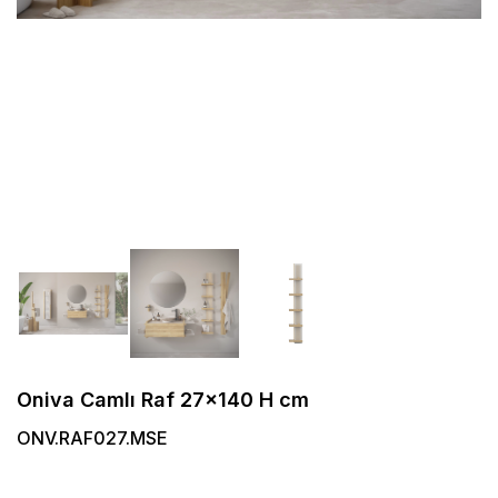
Oniva Camlı Raf 27x140 H cm
ONV.RAF027.MSE