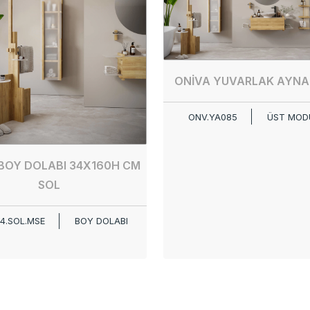
ONİVA YUVARLAK AYNA
ONV.YA085
ÜST MOD
BOY DOLABI 34X160H CM
SOL
4.SOL.MSE
BOY DOLABI