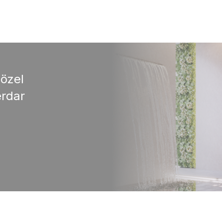
 özel
rdar