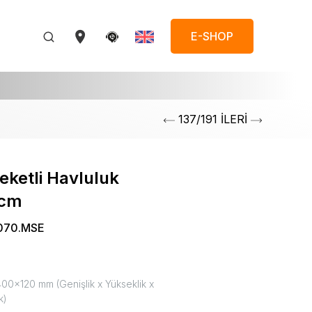
E-SHOP
137/191 İLERİ
eketli Havluluk
 cm
070.MSE
00x120 mm (Genişlik x Yükseklik x
k)