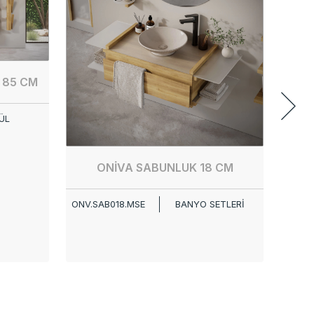
 85 CM
ÜL
ONİVA SABUNLUK 18 CM
ONİ
ONV.SAB018.MSE
BANYO SETLERİ
ONV.H