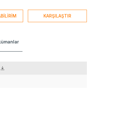
BİLİRİM
KARŞILAŞTIR
okümanlar
)