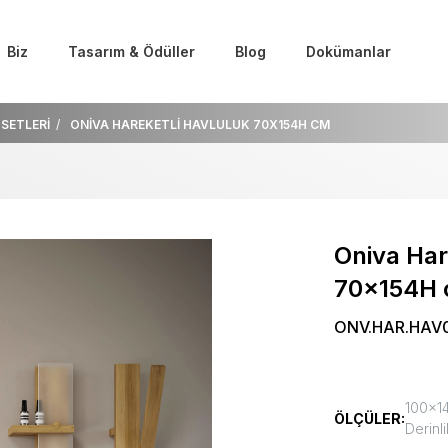
Biz
Tasarım & Ödüller
Blog
Dokümanlar
SETLERİ
ONİVA HAREKETLİ HAVLULUK 70X154H CM
Oniva Har
70x154H
ONV.HAR.HAV
100x14
ÖLÇÜLER:
Derinli