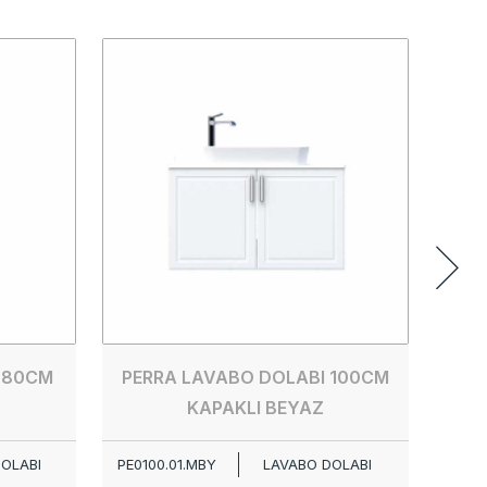
PERR
PE00
 80CM
PERRA LAVABO DOLABI 100CM
KAPAKLI BEYAZ
OLABI
PE0100.01.MBY
LAVABO DOLABI