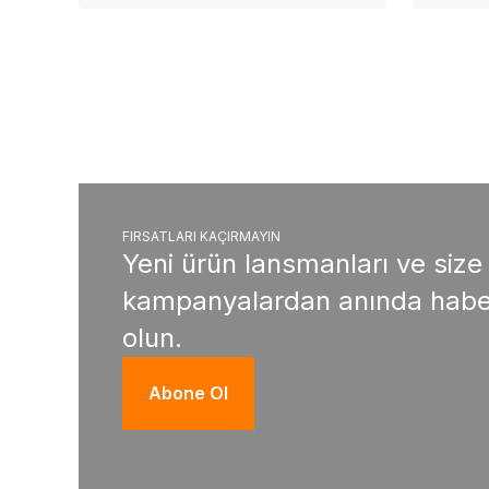
FIRSATLARI KAÇIRMAYIN
Yeni ürün lansmanları ve size
kampanyalardan anında habe
olun.
Abone Ol