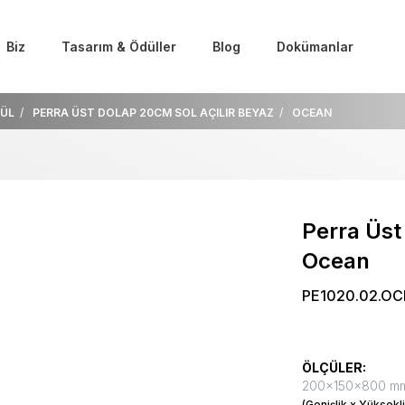
Biz
Tasarım & Ödüller
Blog
Dokümanlar
ÜL
PERRA ÜST DOLAP 20CM SOL AÇILIR BEYAZ
OCEAN
Perra Üst
Ocean
PE1020.02.OC
ÖLÇÜLER:
200x150x800 m
(Genişlik x Yüksekli