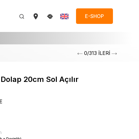
E-SHOP
0/313 İLERİ
 Dolap 20cm Sol Açılır
E
m
k x Derinlik)