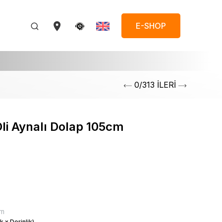
E-SHOP
0/313 İLERİ
li Aynalı Dolap 105cm
mm
k x Derinlik)