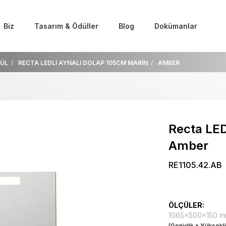
Biz
Tasarım & Ödüller
Blog
Dokümanlar
ÜL
RECTA LEDLİ AYNALI DOLAP 105CM MARİN
AMBER
Recta LED
Amber
RE1105.42.AB
ÖLÇÜLER:
1065x500x150 
(Genişlik x Yüksekli