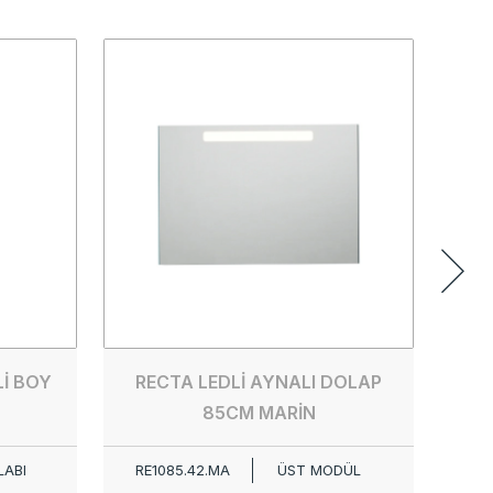
RE
RE
İ BOY
RECTA LEDLİ AYNALI DOLAP
85CM MARİN
LABI
RE1085.42.MA
ÜST MODÜL