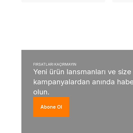
FIRSATLARI KAÇIRMAYIN
Yeni ürün lansmanları ve size
kampanyalardan anında habe
olun.
Abone Ol