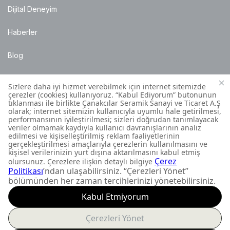
Dijital Deneyim
Haberler
Blog
Satış Noktaları
Montaj Bilgileri
Müşteri İletişim Merkezi