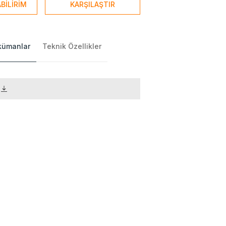
BİLİRİM
KARŞILAŞTIR
okümanlar
Teknik Özellikler
)