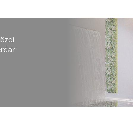
 özel
rdar