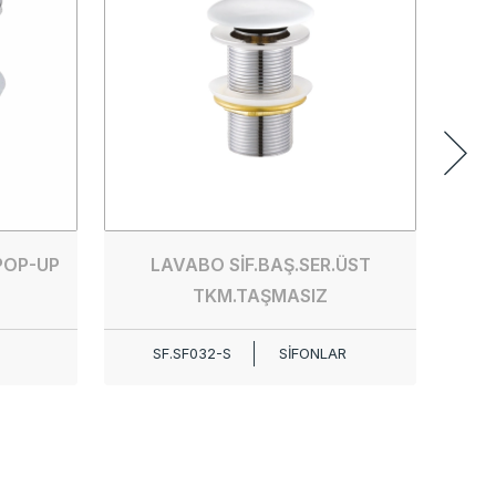
POP-UP
LAVABO SİF.BAŞ.SER.ÜST
TKM.TAŞMASIZ
SF.SF032-S
SİFONLAR