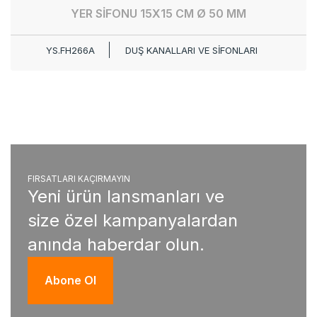
YER SİFONU 15X15 CM Ø 50 MM
YS.FH266A
DUŞ KANALLARI VE SİFONLARI
FIRSATLARI KAÇIRMAYIN
Yeni ürün lansmanları ve
size özel kampanyalardan
anında haberdar olun.
Abone Ol