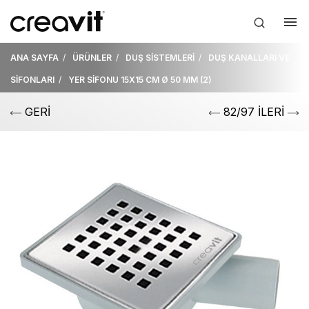
ANA SAYFA
ÜRÜNLER
DUŞ SİSTEMLERİ
DUŞ KANALLARI VE
SİFONLARI
YER SİFONU 15X15 CM Ø 50 MM (2)
GERİ
82/97 İLERİ