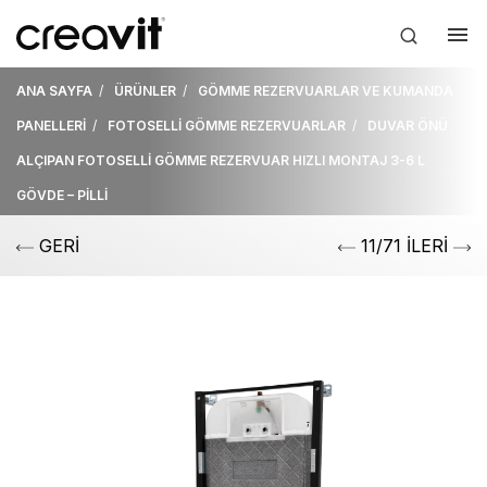
ANA SAYFA
ÜRÜNLER
GÖMME REZERVUARLAR VE KUMANDA
PANELLERİ
FOTOSELLİ GÖMME REZERVUARLAR
DUVAR ÖNÜ
ALÇIPAN FOTOSELLİ GÖMME REZERVUAR HIZLI MONTAJ 3-6 L
GÖVDE – PİLLİ
GERİ
11/71 İLERİ