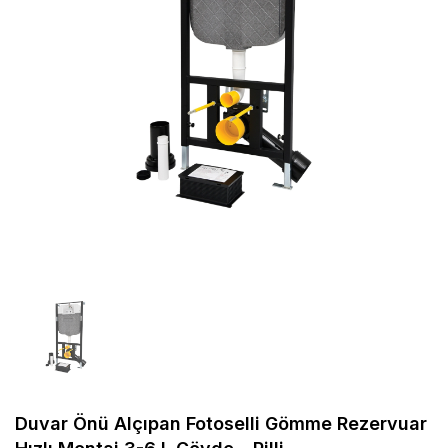
Duvar Önü Alçıpan Fotoselli Gömme Rezervuar