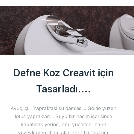
Defne Koz Creavit için
Tasarladı....
Avuç içi... Yapraktaki su damlası... Gölde yüzen
lotus yaprakları... Suyu bir hacim içerisinde
kapatmak yerine, onu yücelten, narin
yüzeylerden ilham alan zarif bir tasarım.