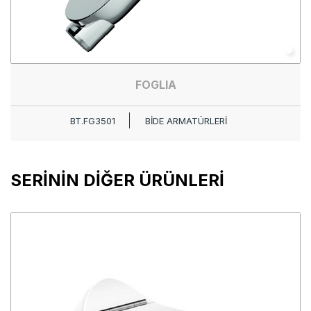
FOGLIA
BT.FG3501
BİDE ARMATÜRLERİ
SERİNİN DİĞER ÜRÜNLERİ