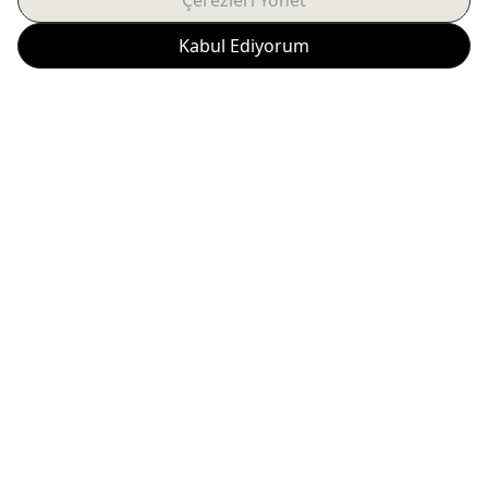
Banyo şıklık ve kolaylık: Free Entegre Taharet
Musluklu Klozet
Free entegre taharet musluklu klozet, banyo