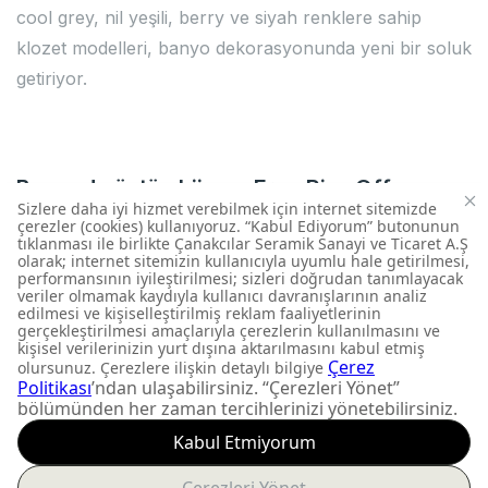
cool grey, nil yeşili, berry ve siyah renklere sahip
klozet modelleri, banyo dekorasyonunda yeni bir soluk
getiriyor.
Banyoda üstün hijyen: Free Rim-Off
Kanalsız Klozet
Kanalsız iç yapısı sayesinde, bakterilerin görünmeyen
alanlarda barınma ihtimalini ortadan kaldıran Free,
Rim-Off klozet, temizlik esnasında da kolaylık ve
tasarruf sağlıyor.