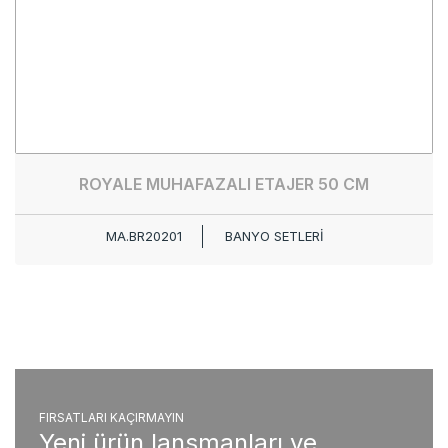
ROYALE MUHAFAZALI ETAJER 50 CM
MA.BR20201
BANYO SETLERİ
FIRSATLARI KAÇIRMAYIN
Yeni ürün lansmanları ve