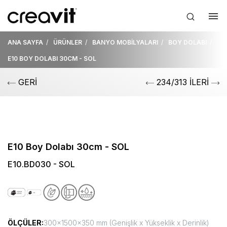
ANA SAYFA
ÜRÜNLER
BANYO MOBİLYALARI
BOY DOLABI
E10 BOY DOLABI 30CM - SOL
GERİ
234/313 İLERİ
E10 Boy Dolabı 30cm - SOL
E10.BD030 - SOL
ÖLÇÜLER:
300x1500x350 mm (Genişlik x Yükseklik x Derinlik)